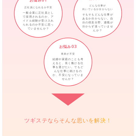
お悩み
どんな仕事が
正社員になれるか不安
向いているか分からない
一般企業に正社員とし
そもそもどんな仕事が
て採用されるのか、ア
あるか分からない。自
イドル経験が受け入れ
分の得意分野、適職が
られるのか不安に思っ
分からず迷っていませ
ていませんか？
んか？
03
お悩み
将来が不安
結婚や家庭のことも考
えると、長く働ける仕
事を選びたい。でもど
んな仕事に就けるの
か、不安になっていま
せんか？
ツギステならそんな思いを解決！