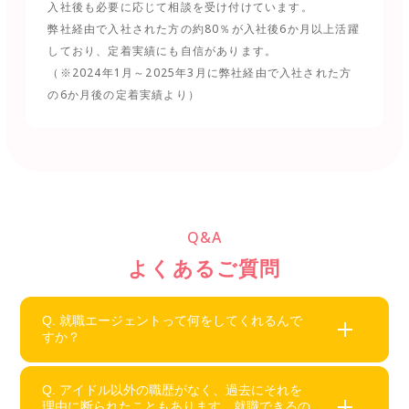
入社後も必要に応じて相談を受け付けています。
弊社経由で入社された方の約80％が入社後6か月以上活躍
しており、定着実績にも自信があります。
（※2024年1月～2025年3月に弊社経由で入社された方
の6か月後の定着実績より）
Q&A
よくあるご質問
Q. 就職エージェントって何をしてくれるんで
すか？
Q. アイドル以外の職歴がなく、過去にそれを
理由に断られたこともあります。就職できるの
あなたにぴったりの会社を探して紹介するサービス