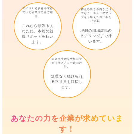
アイドル経験者を求め
得意や向き不向きだけ
ている企業様のみご紹
でなく、キャリアアッ
介。
プを見据えたお仕事を
ご提案。
これから頑張るあ
理想の職場環境の
なたに、本気の就
ヒアリングまで行
職サポートを行い
います。
ます。
家庭や生活を大切にで
きる働き方を一緒に設
計。
無理なく続けられ
る正社員を目指し
ます。
あなたの力を企業が求めていま
す！