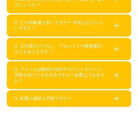
でしょうか？
です。完全無料でご利用いただけます。
履歴書の書き方や面接の準備もサポートしますの
で、就職活動を一緒に進めるパートナーのような存
Q. どの年齢層が多いですか？ 年収はどのくら
いですか？
はい、大丈夫です。ほとんどの元アイドルの方が、
在です。
初めての就職で内定を獲得されています。
また、他社様でお見送りとなってしまった方も、弊
Q. 正社員だけでなく、アルバイトや業務委託
社の紹介を通じて内定を得て、現在も活躍されてい
などもありますか？
弊社をご利用いただいているお客様は、20〜34歳
ます。
の方が多いです。
年収は年齢やこれまでのご経験によって異なります
Q. アイドル活動時のSNSアカウントやファン
が、年収350万円〜の求人を多く取り扱っていま
活動を続けても大丈夫ですか？副業はできます
はい、あります。正社員だけでなく、アルバイト・
か？
す。※2025年4月時点
パート・業務委託など、ライフスタイルに合わせた
働き方もご紹介できます。
また、現役アイドルの方に向けたアルバイトのご紹
Q. 転職の相談も可能ですか？
企業によってルールは異なりますが、SNSの発信や
介も行っております。
ファン活動、副業を許可している会社もあります。
希望がある場合は、事前に確認したうえでご紹介し
はい、可能です。初めての就職だけでなく、転職の
ますので、ご安心ください。
ご相談も受け付けています。
また、派遣社員やアルバイトからのキャリアアップ