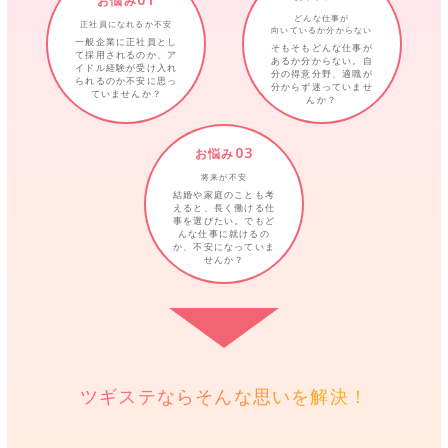
お悩み
どんな仕事が
正社員になれるか不安
向いているか分からない
一般企業に正社員とし
そもそもどんな仕事が
て採用されるのか、ア
あるか分からない。自
イドル経験が受け入れ
分の得意分野、適職が
られるのか不安に思っ
分からず迷っていませ
ていませんか？
んか？
03
お悩み
将来が不安
結婚や家庭のことも考
えると、長く働ける仕
事を選びたい。でもど
んな仕事に就けるの
か、不安になっていま
せんか？
ツギステならそんな思いを解決！