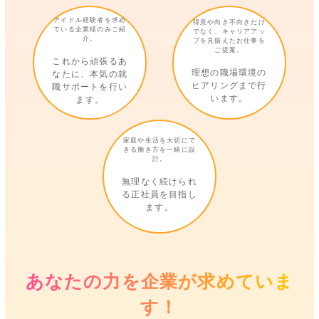
アイドル経験者を求め
得意や向き不向きだけ
ている企業様のみご紹
でなく、キャリアアッ
介。
プを見据えたお仕事を
ご提案。
これから頑張るあ
理想の職場環境の
なたに、本気の就
ヒアリングまで行
職サポートを行い
います。
ます。
家庭や生活を大切にで
きる働き方を一緒に設
計。
無理なく続けられ
る正社員を目指し
ます。
あなたの力を企業が求めていま
す！