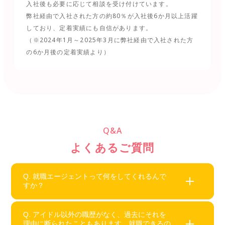
入社後も必要に応じて相談を受け付けています。
弊社経由で入社された方の約80％が入社後6か月以上活躍
しており、定着実績にも自信があります。
（※2024年1月～2025年3月に弊社経由で入社された方
の6か月後の定着実績より）
Q&A
よくあるご質問
Q. 就職エージェントって何をしてくれるんで
すか？
Q. アイドル以外の職歴がなく、過去にそれを
理由に断られたこともあります。就職できるの
あなたにぴったりの会社を探して紹介するサービス