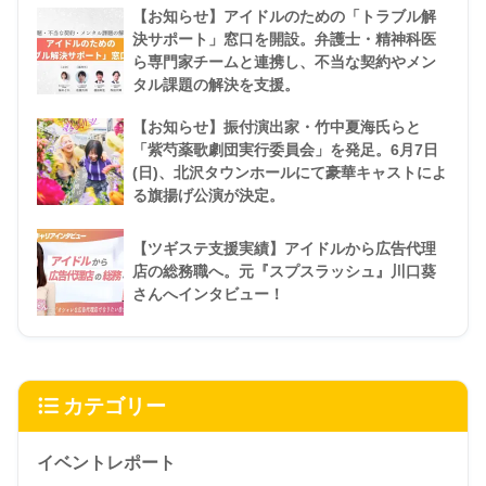
【お知らせ】アイドルのための「トラブル解
決サポート」窓口を開設。弁護士・精神科医
ら専門家チームと連携し、不当な契約やメン
タル課題の解決を支援。
【お知らせ】振付演出家・竹中夏海氏らと
「紫芍薬歌劇団実行委員会」を発足。6月7日
(日)、北沢タウンホールにて豪華キャストによ
る旗揚げ公演が決定。
【ツギステ支援実績】アイドルから広告代理
店の総務職へ。元『スプスラッシュ』川口葵
さんへインタビュー！
カテゴリー
イベントレポート