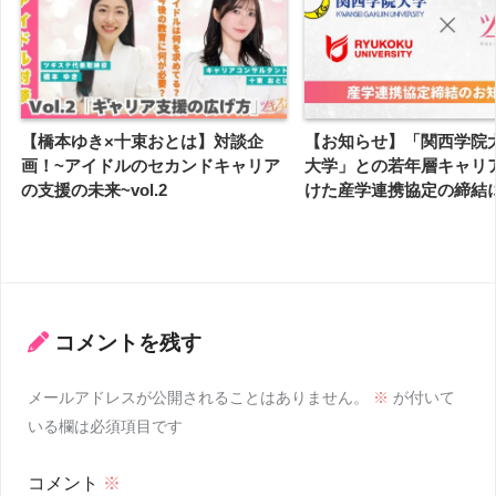
【橋本ゆき×十束おとは】対談企
【お知らせ】「関西学院
画！~アイドルのセカンドキャリア
大学」との若年層キャリ
の支援の未来~vol.2
けた産学連携協定の締結
コメントを残す
メールアドレスが公開されることはありません。
※
が付いて
いる欄は必須項目です
コメント
※